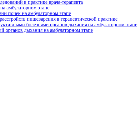
едований в практике врача-терапевта
на амбулаторном этапе
ни почек на амбулаторном этапе
асстройств пищеварения в терапевтической практике
руктивными болезнями органов дыхания на амбулаторном этапе
ий органов дыхания на амбулаторном этапе