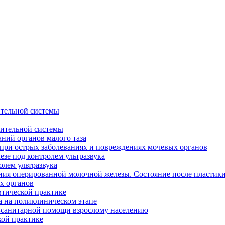
ительной системы
лительной системы
ний органов малого таза
при острых заболеваниях и повреждениях мочевых органов
зе под контролем ультразвука
лем ультразвука
ния оперированной молочной железы. Состояние после пластик
х органов
втической практике
а на поликлиническом этапе
-санитарной помощи взрослому населению
кой практике