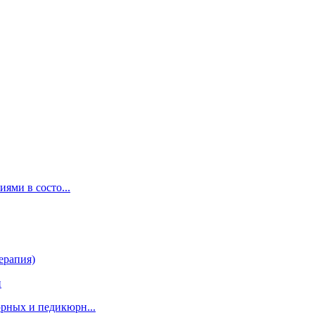
ями в состо...
ерапия)
и
рных и педикюрн...