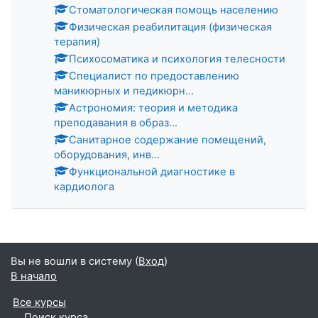
Стоматологическая помощь населению
Физическая реабилитация (физическая
терапия)
Психосоматика и психология телесности
Специалист по предоставлению
маникюрных и педикюрн...
Астрономия: теория и методика
преподавания в образ...
Санитарное содержание помещений,
оборудования, инв...
Функциональной диагностике в
кардиолога
Вы не вошли в систему (
Вход
)
В начало
Все курсы
Поиск курса