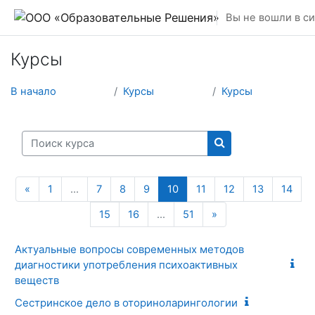
Перейти к основному содержанию
Вы не вошли в си
Курсы
В начало
Курсы
Курсы
Поиск курса
Поиск курса
Предыдущая страница
(текущая)
«
1
…
7
8
9
10
11
12
13
14
Следующая стран
15
16
…
51
»
Актуальные вопросы современных методов
диагностики употребления психоактивных
веществ
Сестринское дело в оториноларингологии