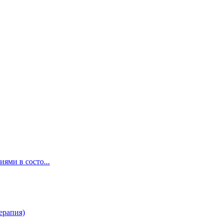
ями в состо...
ерапия)