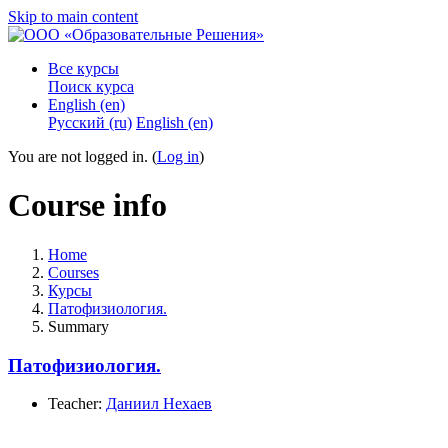
Skip to main content
Все курсы
Поиск курса
English ‎(en)‎
Русский ‎(ru)‎
English ‎(en)‎
You are not logged in. (
Log in
)
Course info
Home
Courses
Курсы
Патофизиология.
Summary
Патофизиология.
Teacher:
Даниил Нехаев